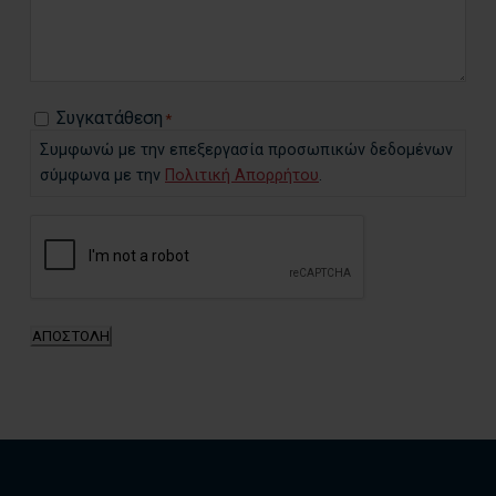
Ο
Α
*
*
Συγκατάθεση
C
*
o
Συμφωνώ με την επεξεργασία προσωπικών δεδομένων
n
σύμφωνα με την
Πολιτική Απορρήτου
.
s
C
e
A
n
P
t
T
*
C
ΑΠΟΣΤΟΛΗ
H
A