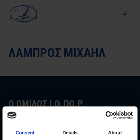
ΛΑΜΠΡΟΣ ΜΙΧΑΗΛ
Ο ΟΜΙΛΟΣ Ι.Ο.ΠΟ.Ρ.
Ιδρύθηκε το 1993 και βρίσκεται στις αθλητικές
εγκαταστάσεις Αυλακίου, στον ιδανικό για ιστιοπλοΐα
Consent
Details
About
κόλπο του Πόρτο Ράφτη και είναι μέλος της Ελληνικής