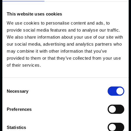
Ιστιοπλοϊκής Ομοσπονδίας.
This website uses cookies
We use cookies to personalise content and ads, to
provide social media features and to analyse our traffic.
ΠΛΟΗΓΗΣΗ
We also share information about your use of our site with
our social media, advertising and analytics partners who
may combine it with other information that you’ve
ΑΡΧΙΚΗ
provided to them or that they’ve collected from your use
Ο ΟΜΙΛΟΣ
of their services.
ΣΧΟΛΕΣ
ΑΓΩΝΙΣΤΙΚΗ ΙΣΤΙΟΠΛΟΪΑ
C
ΑΓΩΝΕΣ
Necessary
o
ΕΠΙΚΟΙΝΩΝΙΑ
n
s
Preferences
e
n
ΕΠΙΚΟΙΝΩΝΙΑ
t
Statistics